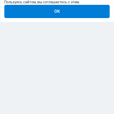
Пользуясь сайтом, вы соглашаетесь с этим
ОК
8-800-555-22-41
Демо Catapulto
Для кого
Тарифы
Информация
О компании
192012, Санкт-Петербург, пр. Обуховской Обороны, 120Б
© Catapulto 2013-
2026