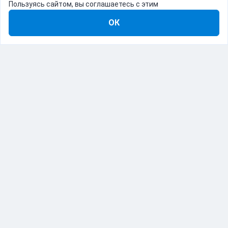
Пользуясь сайтом, вы соглашаетесь с этим
ОК
8-800-555-22-41
Демо Catapulto
Для кого
Тарифы
Информация
О компании
192012, Санкт-Петербург, пр. Обуховской Обороны, 120Б
© Catapulto 2013-
2026