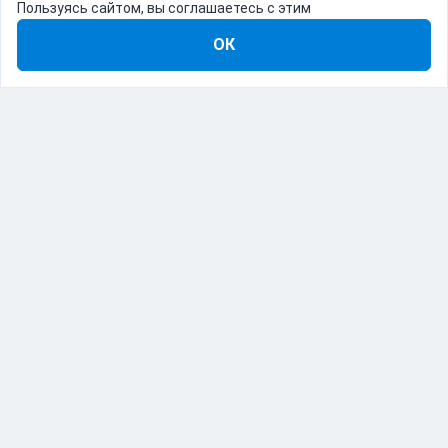
Пользуясь сайтом, вы соглашаетесь с этим
ОК
8-800-555-22-41
Демо Catapulto
Для кого
Тарифы
Информация
О компании
192012, Санкт-Петербург, пр. Обуховской Обороны, 120Б
© Catapulto 2013-
2026