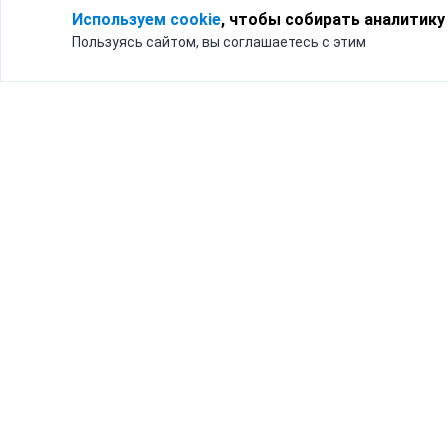
Используем cookie
, чтобы собирать аналитику
Пользуясь сайтом, вы соглашаетесь с этим
Для кого
Тарифы
Бизнесу
Доставка по России
Частным лицам
Интернет-магазинам
Доставка для бизнеса
192012, Санк
и интернет-магазинов