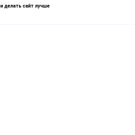
 и делать сайт лучше
Информация
О компании
Новости
Что такое Catapulto
Частые вопросы
Службы доставки
Реферальная программа
Нам доверяют
Публичная оферта
Кейсы
Политика обработки
Блог
персональных данных
Контакты
т-Петербург, пр. Обуховской Обороны, 120Б