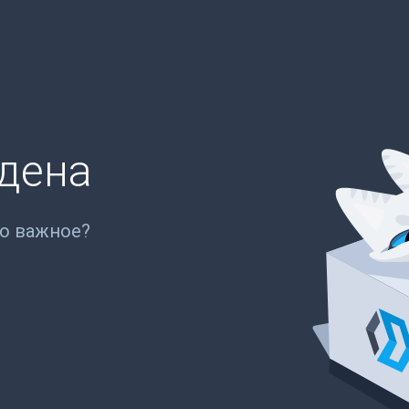
йдена
то важное?