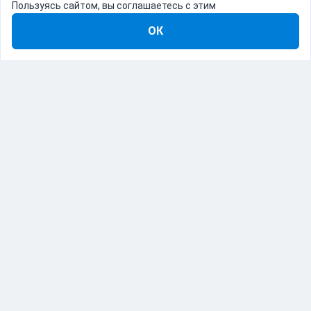
Пользуясь сайтом, вы соглашаетесь с этим
ОК
8-800-555-22-41
Демо Catapulto
Для кого
Тарифы
Информация
О компании
192012, Санкт-Петербург, пр. Обуховской Обороны, 120Б
© Catapulto 2013-
2026