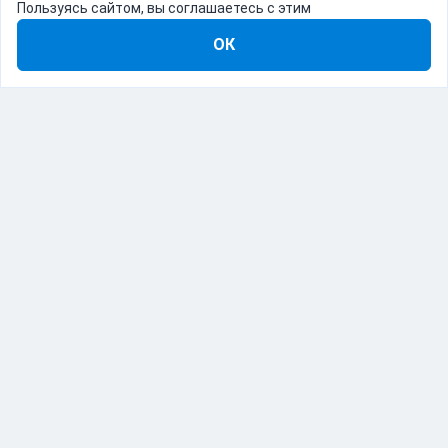
Пользуясь сайтом, вы соглашаетесь с этим
ОК
8-800-555-22-41
Демо Catapulto
Для кого
Тарифы
Информация
О компании
192012, Санкт-Петербург, пр. Обуховской Обороны, 120Б
© Catapulto 2013-
2026