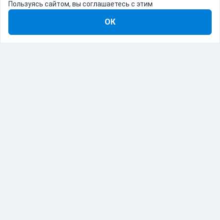
Пользуясь сайтом, вы соглашаетесь с этим
ОК
8-800-555-22-41
Демо Catapulto
Для кого
Тарифы
Информация
О компании
192012, Санкт-Петербург, пр. Обуховской Обороны, 120Б
© Catapulto 2013-
2026