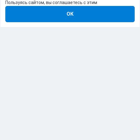
Пользуясь сайтом, вы соглашаетесь с этим
ОК
8-800-555-22-41
Демо Catapulto
Для кого
Тарифы
Информация
О компании
192012, Санкт-Петербург, пр. Обуховской Обороны, 120Б
© Catapulto 2013-
2026