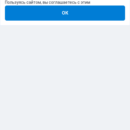
Пользуясь сайтом, вы соглашаетесь с этим
ОК
8-800-555-22-41
Демо Catapulto
Для кого
Тарифы
Информация
О компании
192012, Санкт-Петербург, пр. Обуховской Обороны, 120Б
© Catapulto 2013-
2026