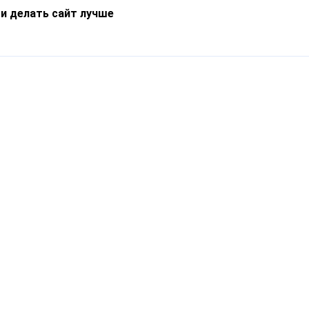
 и делать сайт лучше
Информация
О компании
Новости
Что такое Catapulto
Частые вопросы
Службы доставки
Реферальная программа
Нам доверяют
Публичная оферта
Кейсы
Политика обработки
Блог
персональных данных
Контакты
т-Петербург, пр. Обуховской Обороны, 120Б