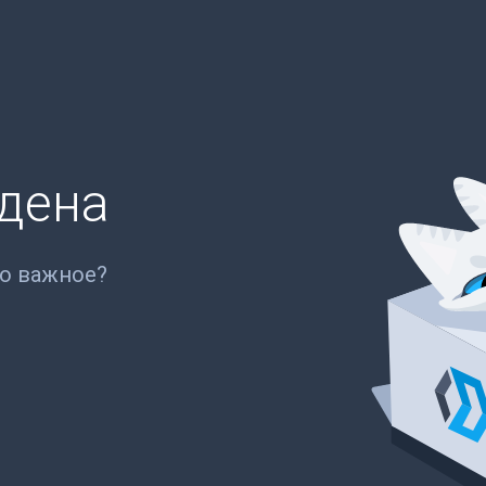
йдена
то важное?