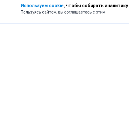
Используем cookie
, чтобы собирать аналитику
Пользуясь сайтом, вы соглашаетесь с этим
Для кого
Тарифы
Бизнесу
Доставка по России
Частным лицам
Интернет-магазинам
Доставка для бизнеса
192012, Санк
и интернет-магазинов