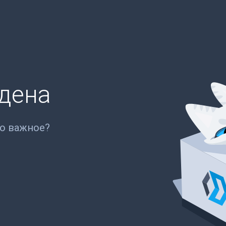
йдена
то важное?