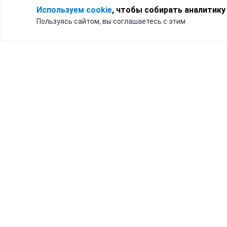
Используем cookie
, чтобы собирать аналитику
Пользуясь сайтом, вы соглашаетесь с этим
Для кого
Тарифы
Бизнесу
Доставка по России
Частным лицам
Интернет-магазинам
Доставка для бизнеса
192012, Санк
и интернет-магазинов