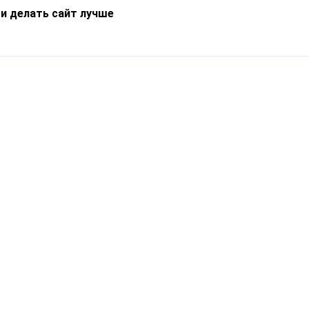
 и делать сайт лучше
Информация
О компании
Новости
Что такое Catapulto
Частые вопросы
Службы доставки
Реферальная программа
Нам доверяют
Публичная оферта
Кейсы
Политика обработки
Блог
персональных данных
Контакты
т-Петербург, пр. Обуховской Обороны, 120Б