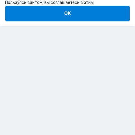
Пользуясь сайтом, вы соглашаетесь с этим
ОК
8-800-555-22-41
Демо Catapulto
Для кого
Тарифы
Информация
О компании
192012, Санкт-Петербург, пр. Обуховской Обороны, 120Б
© Catapulto 2013-
2026