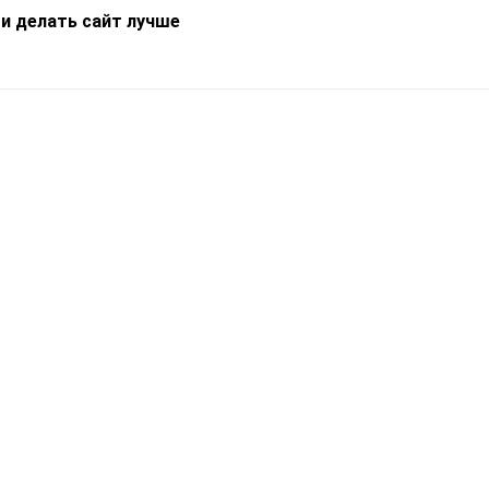
 и делать сайт лучше
Информация
О компании
Новости
Что такое Catapulto
Частые вопросы
Службы доставки
Реферальная программа
Нам доверяют
Публичная оферта
Кейсы
Политика обработки
Блог
персональных данных
Контакты
т-Петербург, пр. Обуховской Обороны, 120Б