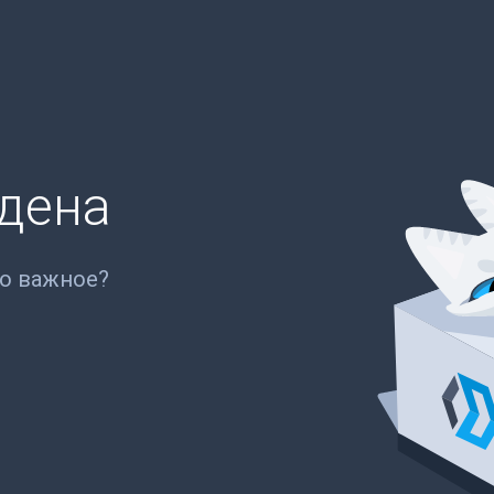
йдена
то важное?