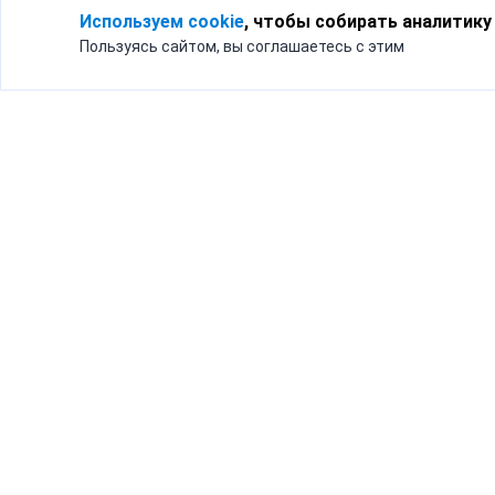
Используем cookie
, чтобы собирать аналитику
Пользуясь сайтом, вы соглашаетесь с этим
Для кого
Тарифы
Бизнесу
Доставка по России
Частным лицам
Интернет-магазинам
Доставка для бизнеса
192012, Санк
и интернет-магазинов