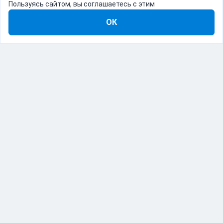
Пользуясь сайтом, вы соглашаетесь с этим
ОК
8-800-555-22-41
Демо Catapulto
Для кого
Тарифы
Информация
О компании
192012, Санкт-Петербург, пр. Обуховской Обороны, 120Б
© Catapulto 2013-
2026