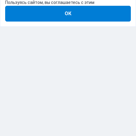
Пользуясь сайтом, вы соглашаетесь с этим
ОК
8-800-555-22-41
Демо Catapulto
Для кого
Тарифы
Информация
О компании
192012, Санкт-Петербург, пр. Обуховской Обороны, 120Б
© Catapulto 2013-
2026