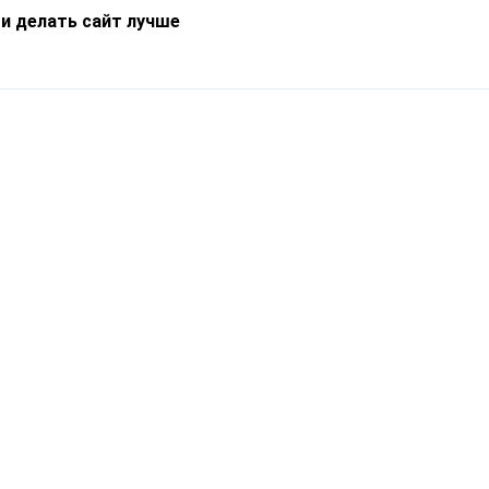
 и делать сайт лучше
Информация
О компании
Новости
Что такое Catapulto
Частые вопросы
Службы доставки
Реферальная программа
Нам доверяют
Публичная оферта
Кейсы
Политика обработки
Блог
персональных данных
Контакты
т-Петербург, пр. Обуховской Обороны, 120Б