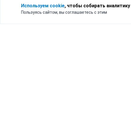
Используем cookie
, чтобы собирать аналитику
Пользуясь сайтом, вы соглашаетесь с этим
Для кого
Тарифы
Бизнесу
Доставка по России
Частным лицам
Интернет-магазинам
Доставка для бизнеса
192012, Санк
и интернет-магазинов