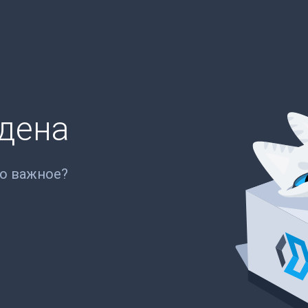
йдена
то важное?