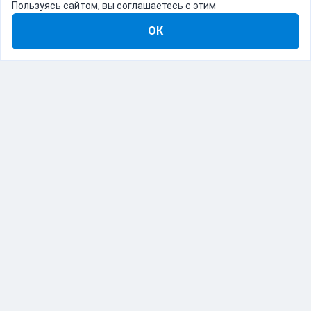
Пользуясь сайтом, вы соглашаетесь с этим
ОК
8-800-555-22-41
Демо Catapulto
Для кого
Тарифы
Информация
О компании
192012, Санкт-Петербург, пр. Обуховской Обороны, 120Б
© Catapulto 2013-
2026