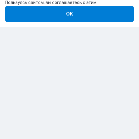
Пользуясь сайтом, вы соглашаетесь с этим
ОК
8-800-555-22-41
Демо Catapulto
Для кого
Тарифы
Информация
О компании
192012, Санкт-Петербург, пр. Обуховской Обороны, 120Б
© Catapulto 2013-
2026