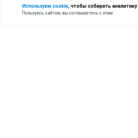
Используем cookie
, чтобы собирать аналитику
Пользуясь сайтом, вы соглашаетесь с этим
Для кого
Тарифы
Бизнесу
Доставка по России
Частным лицам
Интернет-магазинам
Доставка для бизнеса
192012, Санк
и интернет-магазинов