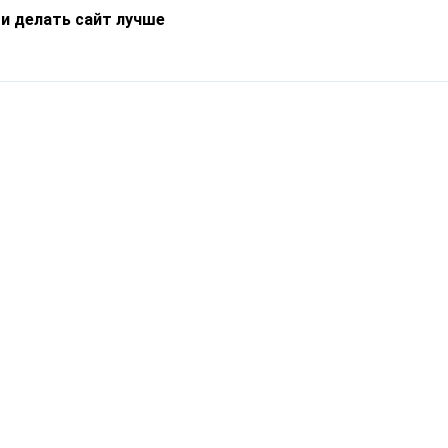
 и делать сайт лучше
Информация
О компании
Новости
Что такое Catapulto
Частые вопросы
Службы доставки
Реферальная программа
Нам доверяют
Публичная оферта
Кейсы
Политика обработки
Блог
персональных данных
Контакты
т-Петербург, пр. Обуховской Обороны, 120Б