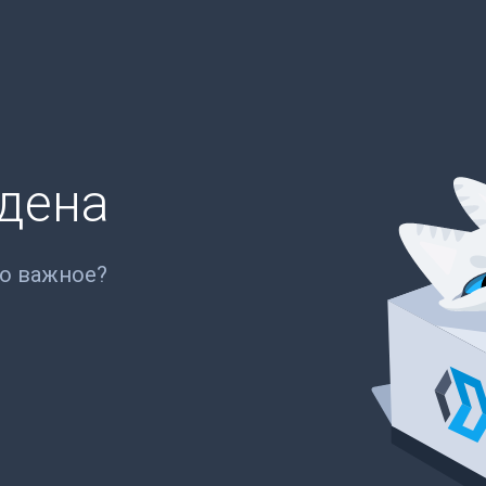
йдена
то важное?