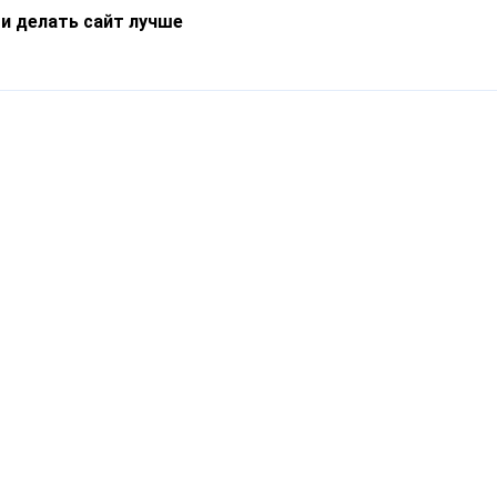
 и делать сайт лучше
Информация
О компании
Новости
Что такое Catapulto
Частые вопросы
Службы доставки
Реферальная программа
Нам доверяют
Публичная оферта
Кейсы
Политика обработки
Блог
персональных данных
Контакты
т-Петербург, пр. Обуховской Обороны, 120Б