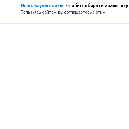
Используем cookie
, чтобы собирать аналитику
Пользуясь сайтом, вы соглашаетесь с этим
Для кого
Тарифы
Бизнесу
Доставка по России
Частным лицам
Интернет-магазинам
Доставка для бизнеса
192012, Санк
и интернет-магазинов