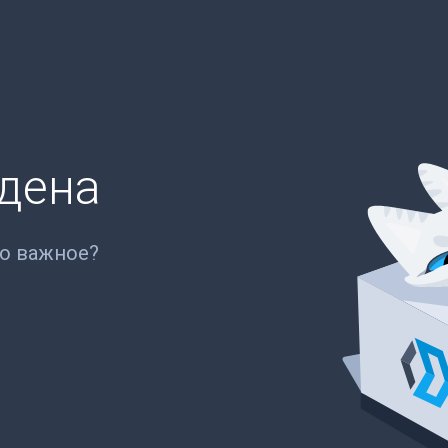
йдена
то важное?