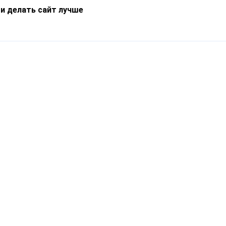
 и делать сайт лучше
Информация
О компании
Новости
Что такое Catapulto
Частые вопросы
Службы доставки
Реферальная программа
Нам доверяют
Публичная оферта
Кейсы
Политика обработки
Блог
персональных данных
Контакты
т-Петербург, пр. Обуховской Обороны, 120Б