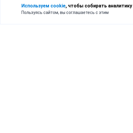
Используем cookie
, чтобы собирать аналитику
Пользуясь сайтом, вы соглашаетесь с этим
Для кого
Тарифы
Бизнесу
Доставка по России
Частным лицам
Интернет-магазинам
Доставка для бизнеса
192012, Санк
и интернет-магазинов