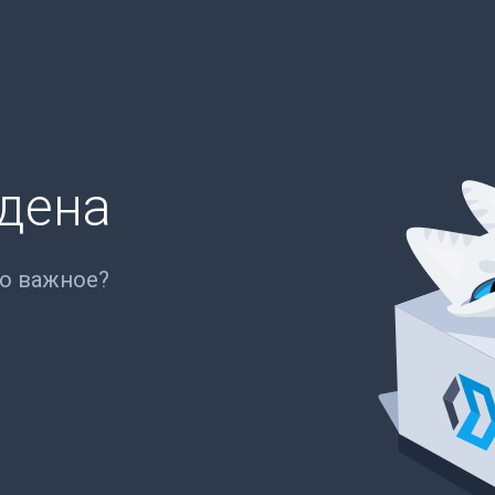
йдена
то важное?