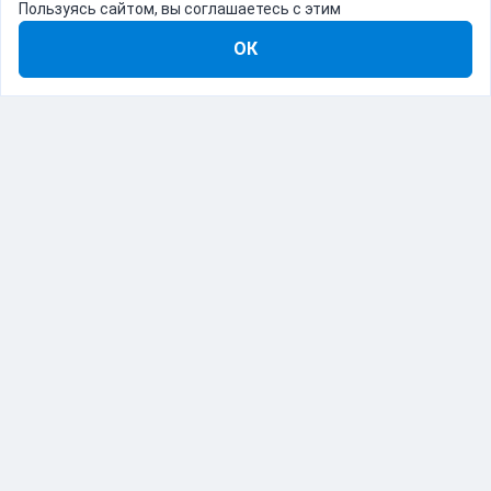
Пользуясь сайтом, вы соглашаетесь с этим
ОК
8-800-555-22-41
Демо Catapulto
Для кого
Тарифы
Информация
О компании
192012, Санкт-Петербург, пр. Обуховской Обороны, 120Б
© Catapulto 2013-
2026