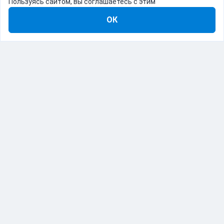
Пользуясь сайтом, вы соглашаетесь с этим
ОК
8-800-555-22-41
Демо Catapulto
Для кого
Тарифы
Информация
О компании
192012, Санкт-Петербург, пр. Обуховской Обороны, 120Б
© Catapulto 2013-
2026