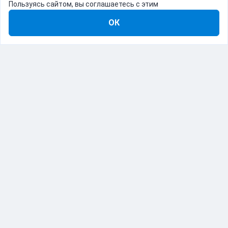
Пользуясь сайтом, вы соглашаетесь с этим
ОК
8-800-555-22-41
Демо Catapulto
Для кого
Тарифы
Информация
О компании
192012, Санкт-Петербург, пр. Обуховской Обороны, 120Б
© Catapulto 2013-
2026