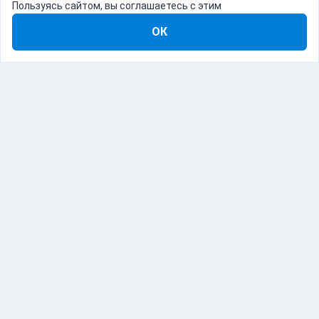
Пользуясь сайтом, вы соглашаетесь с этим
ОК
8-800-555-22-41
Демо Catapulto
Для кого
Тарифы
Информация
О компании
192012, Санкт-Петербург, пр. Обуховской Обороны, 120Б
© Catapulto 2013-
2026