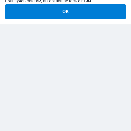
Пользуясь сайтом, вы соглашаетесь с этим
ОК
8-800-555-22-41
Демо Catapulto
Для кого
Тарифы
Информация
О компании
192012, Санкт-Петербург, пр. Обуховской Обороны, 120Б
© Catapulto 2013-
2026