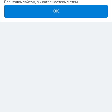
Пользуясь сайтом, вы соглашаетесь с этим
ОК
8-800-555-22-41
Демо Catapulto
Для кого
Тарифы
Информация
О компании
192012, Санкт-Петербург, пр. Обуховской Обороны, 120Б
© Catapulto 2013-
2026