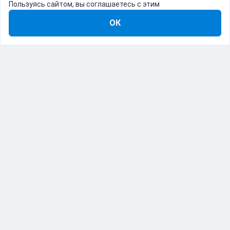
Пользуясь сайтом, вы соглашаетесь с этим
ОК
8-800-555-22-41
Демо Catapulto
Для кого
Тарифы
Информация
О компании
192012, Санкт-Петербург, пр. Обуховской Обороны, 120Б
© Catapulto 2013-
2026