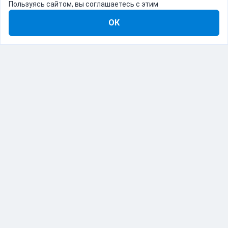
Пользуясь сайтом, вы соглашаетесь с этим
ОК
8-800-555-22-41
Демо Catapulto
Для кого
Тарифы
Информация
О компании
192012, Санкт-Петербург, пр. Обуховской Обороны, 120Б
© Catapulto 2013-
2026