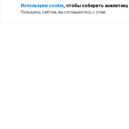
Используем cookie
, чтобы собирать аналитику
Пользуясь сайтом, вы соглашаетесь с этим
Для кого
Тарифы
Бизнесу
Доставка по России
Частным лицам
Интернет-магазинам
Доставка для бизнеса
192012, Санк
и интернет-магазинов