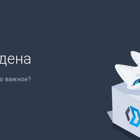
йдена
то важное?