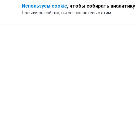
Используем cookie
, чтобы собирать аналитику
Пользуясь сайтом, вы соглашаетесь с этим
Для кого
Тарифы
Бизнесу
Доставка по России
Частным лицам
Интернет-магазинам
Доставка для бизнеса
192012, Санк
и интернет-магазинов