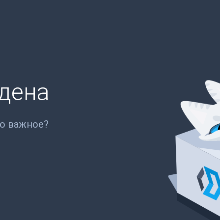
йдена
то важное?