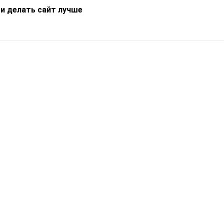
 и делать сайт лучше
Информация
О компании
Новости
Что такое Catapulto
Частые вопросы
Службы доставки
Реферальная программа
Нам доверяют
Публичная оферта
Кейсы
Политика обработки
Блог
персональных данных
Контакты
т-Петербург, пр. Обуховской Обороны, 120Б