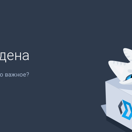
йдена
то важное?