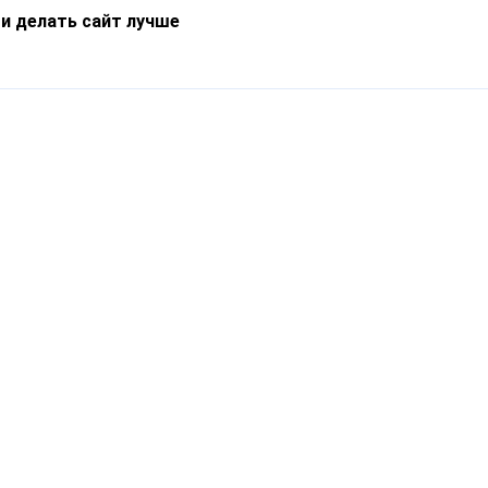
 и делать сайт лучше
Информация
О компании
Новости
Что такое Catapulto
Частые вопросы
Службы доставки
Реферальная программа
Нам доверяют
Публичная оферта
Кейсы
Политика обработки
Блог
персональных данных
Контакты
т-Петербург, пр. Обуховской Обороны, 120Б