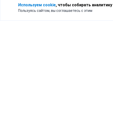
Используем cookie
, чтобы собирать аналитику
Пользуясь сайтом, вы соглашаетесь с этим
Для кого
Тарифы
Бизнесу
Доставка по России
Частным лицам
Интернет-магазинам
Доставка для бизнеса
192012, Санк
и интернет-магазинов