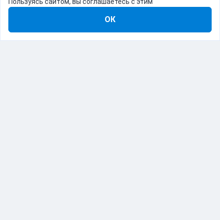
Пользуясь сайтом, вы соглашаетесь с этим
ОК
8-800-555-22-41
Демо Catapulto
Для кого
Тарифы
Информация
О компании
192012, Санкт-Петербург, пр. Обуховской Обороны, 120Б
© Catapulto 2013-
2026