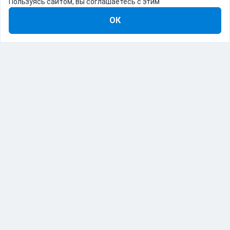
Пользуясь сайтом, вы соглашаетесь с этим
ОК
8-800-555-22-41
Демо Catapulto
Для кого
Тарифы
Информация
О компании
192012, Санкт-Петербург, пр. Обуховской Обороны, 120Б
© Catapulto 2013-
2026