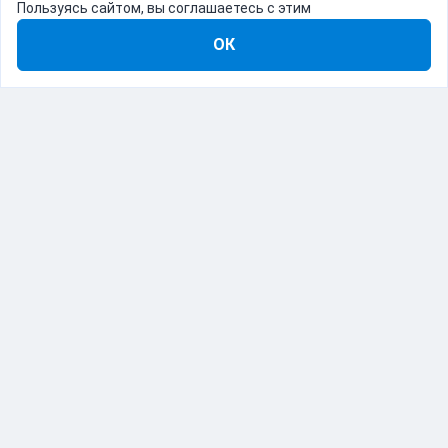
Пользуясь сайтом, вы соглашаетесь с этим
ОК
8-800-555-22-41
Демо Catapulto
Для кого
Тарифы
Информация
О компании
192012, Санкт-Петербург, пр. Обуховской Обороны, 120Б
© Catapulto 2013-
2026