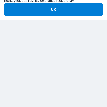
Пользуясь сайтом, вы соглашаетесь с этим
ОК
8-800-555-22-41
Демо Catapulto
Для кого
Тарифы
Информация
О компании
192012, Санкт-Петербург, пр. Обуховской Обороны, 120Б
© Catapulto 2013-
2026