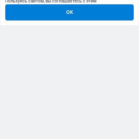
Пользуясь сайтом, вы соглашаетесь с этим
ОК
8-800-555-22-41
Демо Catapulto
Для кого
Тарифы
Информация
О компании
192012, Санкт-Петербург, пр. Обуховской Обороны, 120Б
© Catapulto 2013-
2026