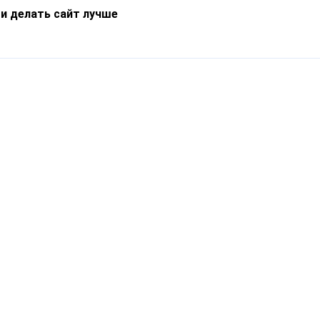
 и делать сайт лучше
Информация
О компании
Новости
Что такое Catapulto
Частые вопросы
Службы доставки
Реферальная программа
Нам доверяют
Публичная оферта
Кейсы
Политика обработки
Блог
персональных данных
Контакты
т-Петербург, пр. Обуховской Обороны, 120Б