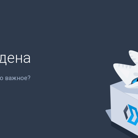
йдена
то важное?