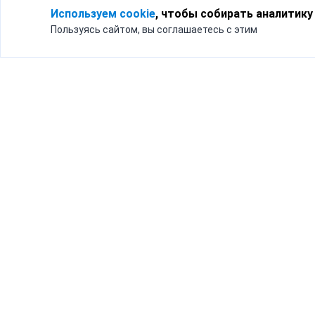
Используем cookie
, чтобы собирать аналитику
Пользуясь сайтом, вы соглашаетесь с этим
Для кого
Тарифы
Бизнесу
Доставка по России
Частным лицам
Интернет-магазинам
Доставка для бизнеса
192012, Санк
и интернет-магазинов