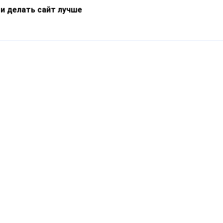
 и делать сайт лучше
Информация
О компании
Новости
Что такое Catapulto
Частые вопросы
Службы доставки
Реферальная программа
Нам доверяют
Публичная оферта
Кейсы
Политика обработки
Блог
персональных данных
Контакты
т-Петербург, пр. Обуховской Обороны, 120Б