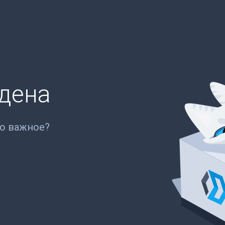
йдена
то важное?