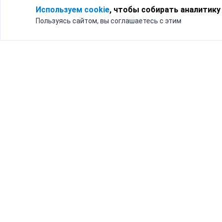
Используем cookie
, чтобы собирать аналитику
Пользуясь сайтом, вы соглашаетесь с этим
Для кого
Тарифы
Бизнесу
Доставка по России
Частным лицам
Интернет-магазинам
Доставка для бизнеса
192012, Санк
и интернет-магазинов