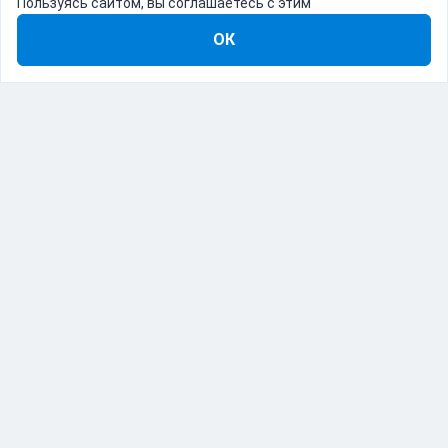
Пользуясь сайтом, вы соглашаетесь с этим
ОК
8-800-555-22-41
Демо Catapulto
Для кого
Тарифы
Информация
О компании
192012, Санкт-Петербург, пр. Обуховской Обороны, 120Б
© Catapulto 2013-
2026