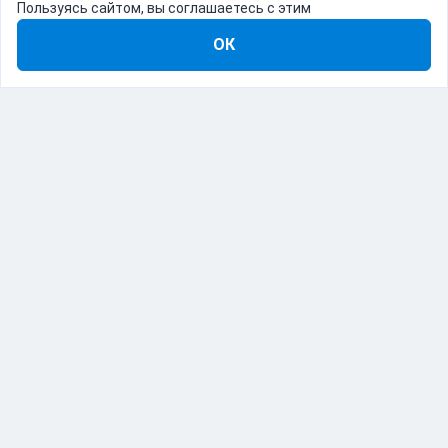
Пользуясь сайтом, вы соглашаетесь с этим
ОК
8-800-555-22-41
Демо Catapulto
Для кого
Тарифы
Информация
О компании
192012, Санкт-Петербург, пр. Обуховской Обороны, 120Б
© Catapulto 2013-
2026