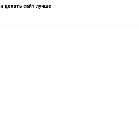
 и делать сайт лучше
Информация
О компании
Новости
Что такое Catapulto
Частые вопросы
Службы доставки
Реферальная программа
Нам доверяют
Публичная оферта
Кейсы
Политика обработки
Блог
персональных данных
Контакты
т-Петербург, пр. Обуховской Обороны, 120Б