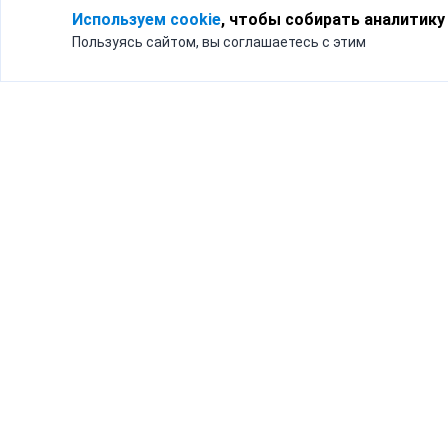
Используем cookie
, чтобы собирать аналитику
Пользуясь сайтом, вы соглашаетесь с этим
Для кого
Тарифы
Бизнесу
Доставка по России
Частным лицам
Интернет-магазинам
Доставка для бизнеса
192012, Санк
и интернет-магазинов