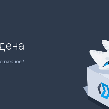
йдена
то важное?