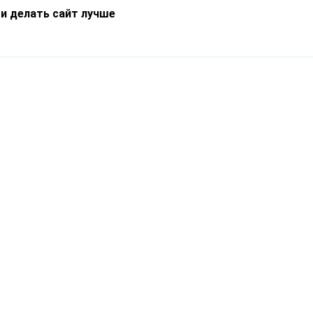
 и делать сайт лучше
Информация
О компании
Новости
Что такое Catapulto
Частые вопросы
Службы доставки
Реферальная программа
Нам доверяют
Публичная оферта
Кейсы
Политика обработки
Блог
персональных данных
Контакты
т-Петербург, пр. Обуховской Обороны, 120Б