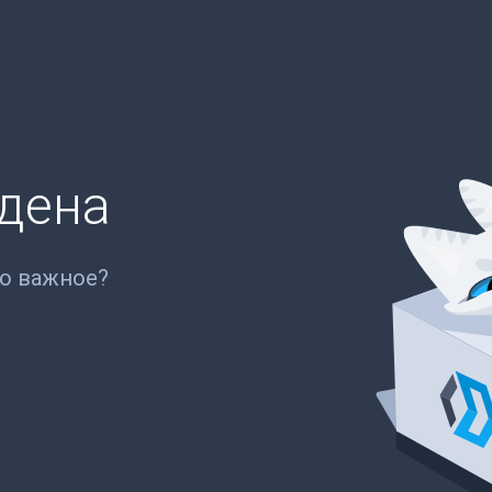
йдена
то важное?