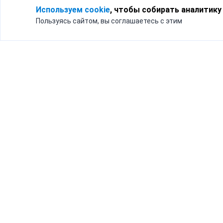
Используем cookie
, чтобы собирать аналитику
Пользуясь сайтом, вы соглашаетесь с этим
Для кого
Тарифы
Бизнесу
Доставка по России
Частным лицам
Интернет-магазинам
Доставка для бизнеса
192012, Санк
и интернет-магазинов