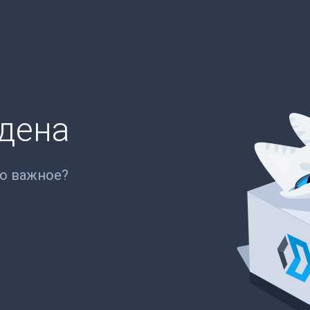
йдена
то важное?