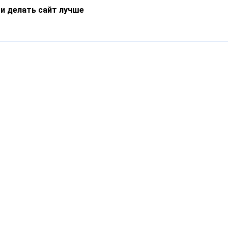
 и делать сайт лучше
Информация
О компании
Новости
Что такое Catapulto
Частые вопросы
Службы доставки
Реферальная программа
Нам доверяют
Публичная оферта
Кейсы
Политика обработки
Блог
персональных данных
Контакты
т-Петербург, пр. Обуховской Обороны, 120Б