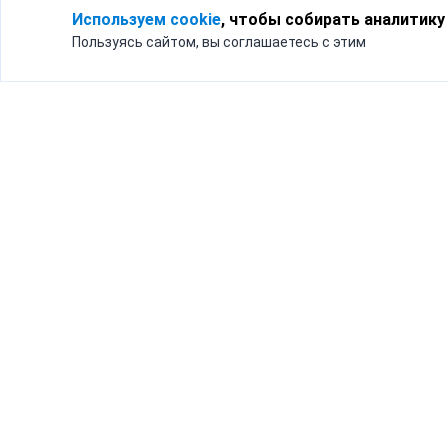
Используем cookie
, чтобы собирать аналитику
Пользуясь сайтом, вы соглашаетесь с этим
Для кого
Тарифы
Бизнесу
Доставка по России
Частным лицам
Интернет-магазинам
Доставка для бизнеса
192012, Санк
и интернет-магазинов