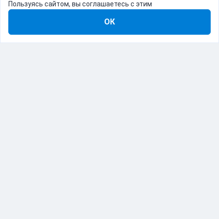
Пользуясь сайтом, вы соглашаетесь с этим
ОК
8-800-555-22-41
Демо Catapulto
Для кого
Тарифы
Информация
О компании
192012, Санкт-Петербург, пр. Обуховской Обороны, 120Б
© Catapulto 2013-
2026