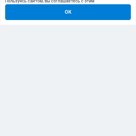
Пользуясь сайтом, вы соглашаетесь с этим
ОК
8-800-555-22-41
Демо Catapulto
Для кого
Тарифы
Информация
О компании
192012, Санкт-Петербург, пр. Обуховской Обороны, 120Б
© Catapulto 2013-
2026