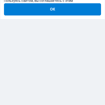
Пользуясь сайтом, вы соглашаетесь с этим
ОК
8-800-555-22-41
Демо Catapulto
Для кого
Тарифы
Информация
О компании
192012, Санкт-Петербург, пр. Обуховской Обороны, 120Б
© Catapulto 2013-
2026