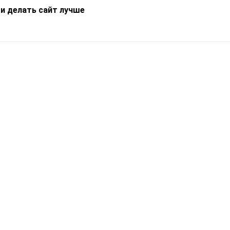
 и делать сайт лучше
Информация
О компании
Новости
Что такое Catapulto
Частые вопросы
Службы доставки
Реферальная программа
Нам доверяют
Публичная оферта
Кейсы
Политика обработки
Блог
персональных данных
Контакты
т-Петербург, пр. Обуховской Обороны, 120Б