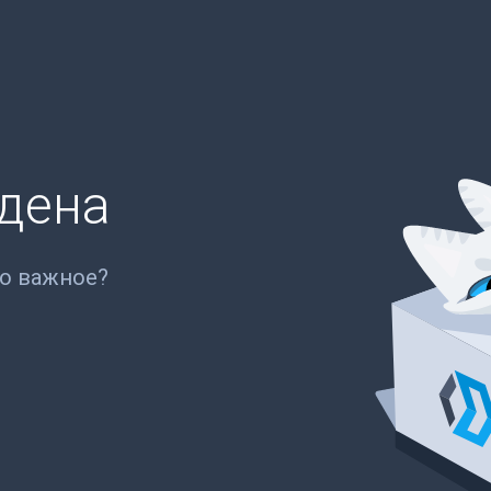
йдена
то важное?