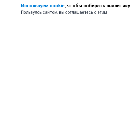
Используем cookie
, чтобы собирать аналитику
Пользуясь сайтом, вы соглашаетесь с этим
Для кого
Тарифы
Бизнесу
Доставка по России
Частным лицам
Интернет-магазинам
Доставка для бизнеса
192012, Санк
и интернет-магазинов