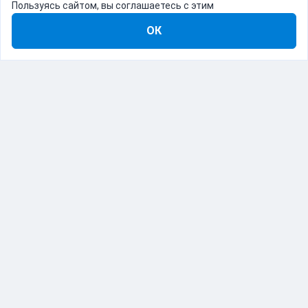
Пользуясь сайтом, вы соглашаетесь с этим
ОК
8-800-555-22-41
Демо Catapulto
Для кого
Тарифы
Информация
О компании
192012, Санкт-Петербург, пр. Обуховской Обороны, 120Б
© Catapulto 2013-
2026