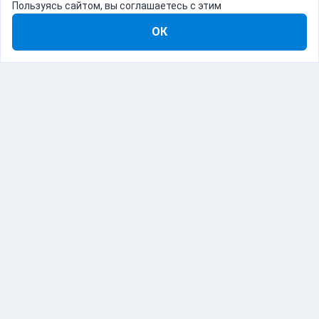
Пользуясь сайтом, вы соглашаетесь с этим
ОК
8-800-555-22-41
Демо Catapulto
Для кого
Тарифы
Информация
О компании
192012, Санкт-Петербург, пр. Обуховской Обороны, 120Б
© Catapulto 2013-
2026